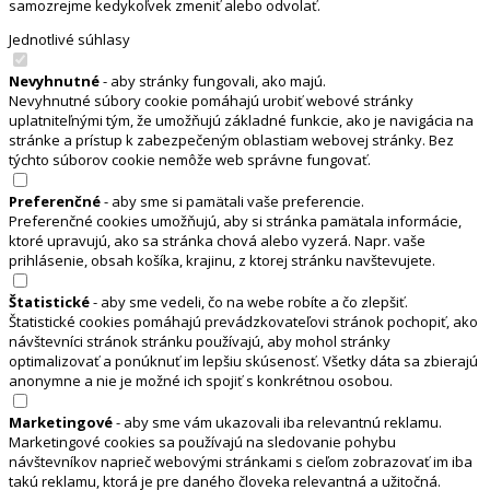
samozrejme kedykoľvek zmeniť alebo odvolať.
Jednotlivé súhlasy
Nevyhnutné
- aby stránky fungovali, ako majú.
Nevyhnutné súbory cookie pomáhajú urobiť webové stránky
uplatniteľnými tým, že umožňujú základné funkcie, ako je navigácia na
stránke a prístup k zabezpečeným oblastiam webovej stránky. Bez
týchto súborov cookie nemôže web správne fungovať.
Preferenčné
- aby sme si pamätali vaše preferencie.
Preferenčné cookies umožňujú, aby si stránka pamätala informácie,
ktoré upravujú, ako sa stránka chová alebo vyzerá. Napr. vaše
prihlásenie, obsah košíka, krajinu, z ktorej stránku navštevujete.
Štatistické
- aby sme vedeli, čo na webe robíte a čo zlepšiť.
Štatistické cookies pomáhajú prevádzkovateľovi stránok pochopiť, ako
návštevníci stránok stránku používajú, aby mohol stránky
optimalizovať a ponúknuť im lepšiu skúsenosť. Všetky dáta sa zbierajú
anonymne a nie je možné ich spojiť s konkrétnou osobou.
Marketingové
- aby sme vám ukazovali iba relevantnú reklamu.
Marketingové cookies sa používajú na sledovanie pohybu
návštevníkov naprieč webovými stránkami s cieľom zobrazovať im iba
takú reklamu, ktorá je pre daného človeka relevantná a užitočná.