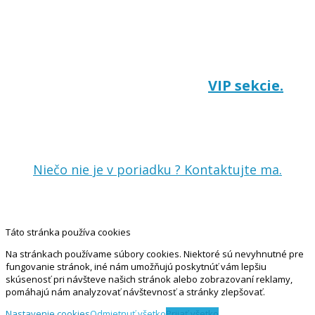
Vaša objednávka prebehla úspešne.
Po priatí platby, Vám na e-mail príde
faktúra s prístupom do
VIP sekcie.
Ďakujem Vám za dôveru a teším sa
na spoluprácu.
Niečo nie je v poriadku ? Kontaktujte ma.
Táto stránka používa cookies
Na stránkach používame súbory cookies. Niektoré sú nevyhnutné pre
fungovanie stránok, iné nám umožňujú poskytnúť vám lepšiu
skúsenosť pri návšteve našich stránok alebo zobrazovaní reklamy,
pomáhajú nám analyzovať návštevnosť a stránky zlepšovať.
Nastavenie cookies
Odmietnuť všetko
Prijať všetko